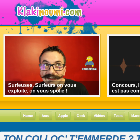
Surfeuses, Surfeurs on vous
Concours, l
exploite, on vous spolie !
est pas co
Home
Actu
Apple
Geek
Vidéos
Tests
Mato
TON COLLOC’ T’EMMERDE ? T