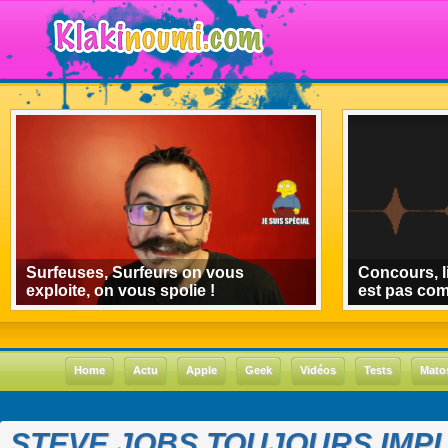
Surfeuses, Surfeurs on vous
Concours, l
exploite, on vous spolie !
est pas co
Home
Actu
Apple
Geek
Vidéos
Tests
Mato
STEVE JOBS TOUJOURS IMPL