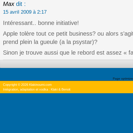
Max
dit :
15 avril 2009 à 2:17
Intéressant.. bonne initiative!
Apple tolère tout ce petit business? ou alors s’agit
prend plein la gueule (a la psystar)?
Sinon je trouve aussi que le rebord est assez « fa
Page optimiz
Copyright © 2026 Klakinoumi.com
Intégration, adaptation et vodka : Klaki & Benoit