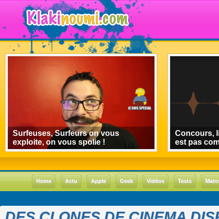
Surfeuses, Surfeurs on vous
Concours, l
exploite, on vous spolie !
est pas co
Home
Actu
Apple
Geek
Vidéos
Tests
Mato
DES CLONES DE CINEMA DIS