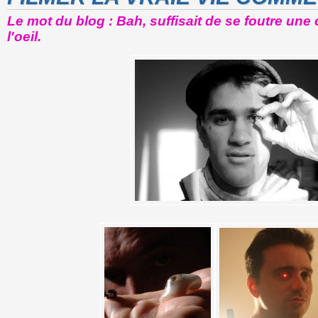
Le mot du blog : Bah, suffisait de se foutre une
l'oeil.