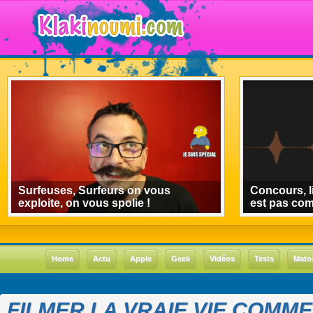
Surfeuses, Surfeurs on vous
Concours, l
exploite, on vous spolie !
est pas co
Home
Actu
Apple
Geek
Vidéos
Tests
Mato
FILMER LA VRAIE VIE COMME