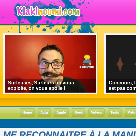
Surfeuses, Surfeurs on vous
Concours, l
exploite, on vous spolie !
est pas co
Home
Actu
Apple
Geek
Vidéos
Tests
Mato
ME RECONNAITRE À LA MANI