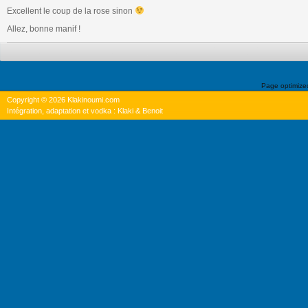
Excellent le coup de la rose sinon
Allez, bonne manif !
Page optimiz
Copyright © 2026 Klakinoumi.com
Intégration, adaptation et vodka : Klaki & Benoit