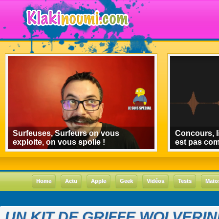
Surfeuses, Surfeurs on vous
Concours, l
exploite, on vous spolie !
est pas co
Home
Actu
Apple
Geek
Vidéos
Tests
Mato
UN KIT DE GRIFFE WOLVERINE