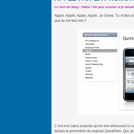
Le mot du blog : Haha ! Un peu comme si je faisais 
Apple. Apple, Apple, Apple. Je t’aime. Tu m’fais s
que tu me fais rire !!
C’est non sans surprise qu’en me retrouvant
ici
a
faisais la promotion du logiciel QuickPwn. Qui, j