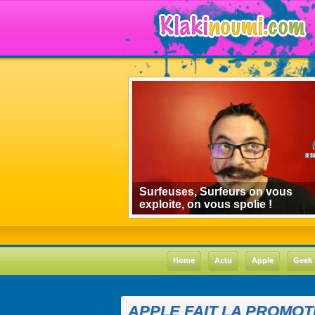
algorithmes de
Surfeuses, Surfeurs on vous
 le cas Youtube
exploite, on vous spolie !
Home
Actu
Apple
Geek
APPLE FAIT LA PROMOT