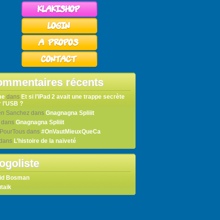
mmentaires récents
me
dans
Et si l’iPad 2 avait une trappe secrète
 l’USB ?
en Sanchez
dans
Gnagnagna Spliiit
dans
Gnagnagna Spliiit
tPourTous
dans
#OnVautMieuxQueCa
dans
L’histoire de la naïveté
ogoliste
id Bosman
taik