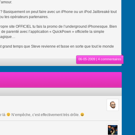
d’amour.
ui ? Basiquement on peut faire avec un iPhone ou un iPod Jailbreaké tout
 ou tes opérateurs partenaires.
n propre site OFFICIEL tu fais la promo de l’underground iPhonesque. Bien
en de parenté avec l’application « QuickPown » officielle la simple
…magique…
est grand temps que Steve revienne et fasse en sorte que tout le monde
06-05-2009 |
4 commentaires
ar là
N’empêche, c’est effectivement très drôle.