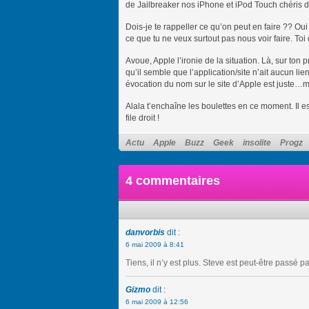
de Jailbreaker nos iPhone et iPod Touch chéris 
Dois-je te rappeller ce qu’on peut en faire ?? O
ce que tu ne veux surtout pas nous voir faire. Toi
Avoue, Apple l’ironie de la situation. Là, sur to
qu’il semble que l’application/site n’ait aucun li
évocation du nom sur le site d’Apple est juste
Alala t’enchaîne les boulettes en ce moment. Il 
file droit !
Actu
Apple
Buzz
Geek
insolite
Progz
4 commentaires
danvorbis
dit :
6 mai 2009 à 8:41
Tiens, il n’y est plus. Steve est peut-être passé p
Gizmo
dit :
6 mai 2009 à 12:56