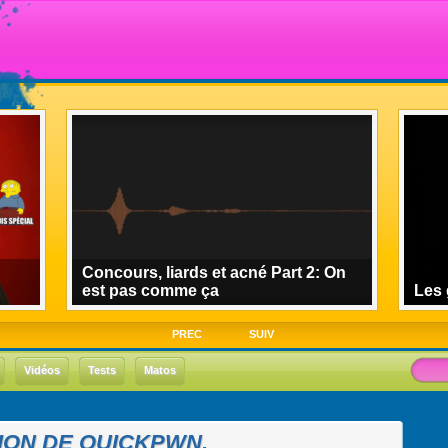
Concours, liards et acné Part 2: On
est pas comme ça
Les 
PREC
SUIV
Vidéos
Tests
Matos
ION DE QUICKPWN.