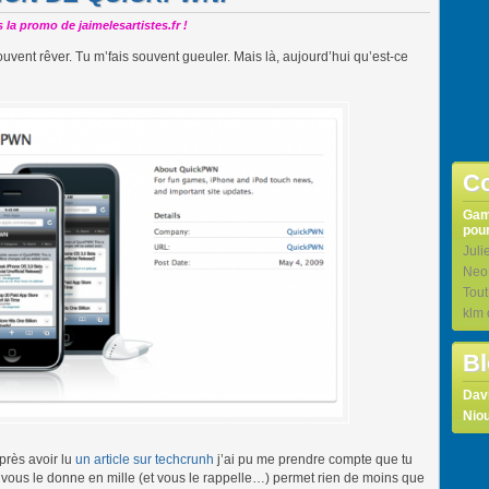
la promo de jaimelesartistes.fr !
ouvent rêver. Tu m’fais souvent gueuler. Mais là, aujourd’hui qu’est-ce
Co
Ga
pour
Juli
Neo
Tou
klm
Bl
Dav
Niou
près avoir lu
un article sur techcrunh
j’ai pu me prendre compte que tu
e vous le donne en mille (et vous le rappelle…) permet rien de moins que