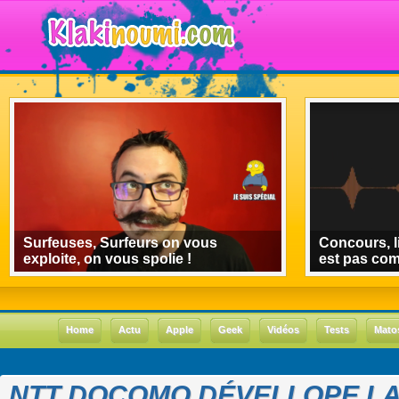
Surfeuses, Surfeurs on vous
Concours, l
exploite, on vous spolie !
est pas co
Home
Actu
Apple
Geek
Vidéos
Tests
Mato
NTT DOCOMO DÉVELLOPE L