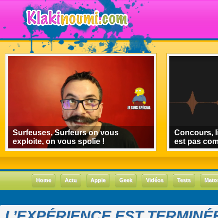
Surfeuses, Surfeurs on vous
Concours, l
exploite, on vous spolie !
est pas co
Home
Actu
Apple
Geek
Vidéos
Tests
Mato
L’EXPÉRIENCE EST TERMINÉE