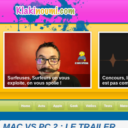
Surfeuses, Surfeurs on vous
Concours, l
exploite, on vous spolie !
est pas co
Home
Actu
Apple
Geek
Vidéos
Tests
Mato
MAC VS PC 2 : LE TRAILER.