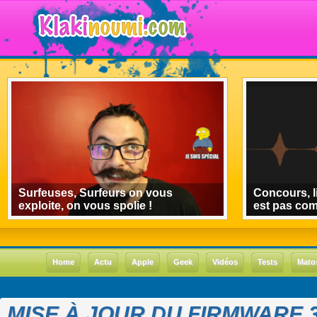
Surfeuses, Surfeurs on vous
Concours, l
exploite, on vous spolie !
est pas co
Home
Actu
Apple
Geek
Vidéos
Tests
Mato
MISE À JOUR DU FIRMWARE 3