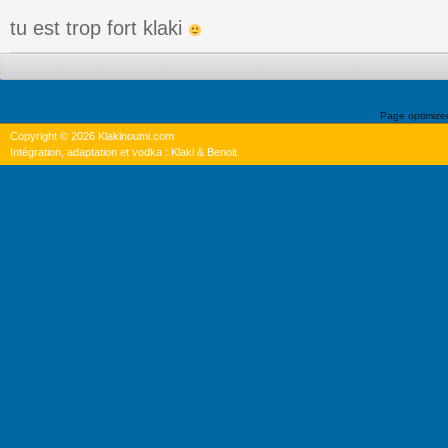
tu est trop fort klaki
Page optimiz
Copyright © 2026 Klakinoumi.com
Intégration, adaptation et vodka : Klaki & Benoit