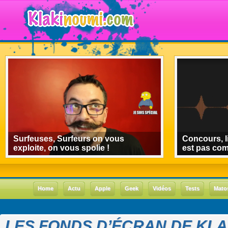
Surfeuses, Surfeurs on vous
Concours, l
exploite, on vous spolie !
est pas co
Home
Actu
Apple
Geek
Vidéos
Tests
Mato
LES FONDS D’ÉCRAN DE KLA