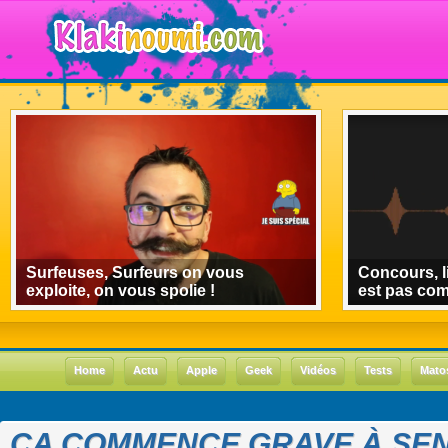
Surfeuses, Surfeurs on vous
Concours, l
exploite, on vous spolie !
est pas co
Home
Actu
Apple
Geek
Vidéos
Tests
Mato
CA COMMENCE GRAVE À SEN