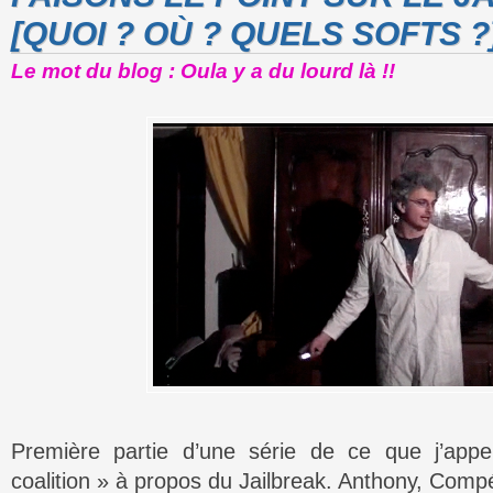
[QUOI ? OÙ ? QUELS SOFTS ?
Le mot du blog : Oula y a du lourd là !!
Première partie d’une série de ce que j’appell
coalition » à propos du Jailbreak. Anthony, Co