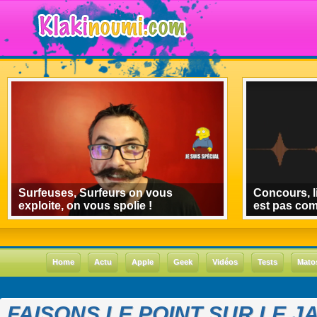
Surfeuses, Surfeurs on vous
Concours, l
exploite, on vous spolie !
est pas co
Home
Actu
Apple
Geek
Vidéos
Tests
Mato
FAISONS LE POINT SUR LE J