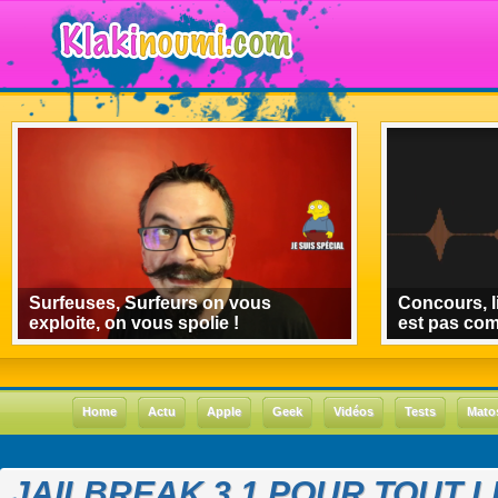
Surfeuses, Surfeurs on vous
Concours, l
exploite, on vous spolie !
est pas co
Home
Actu
Apple
Geek
Vidéos
Tests
Mato
JAILBREAK 3.1 POUR TOUT L