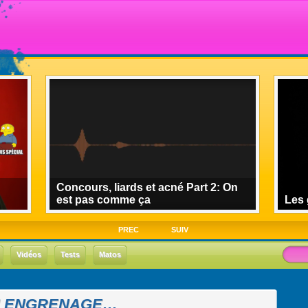
Concours, liards et acné Part 2: On
est pas comme ça
Les 
PREC
SUIV
Vidéos
Tests
Matos
N ENGRENAGE…