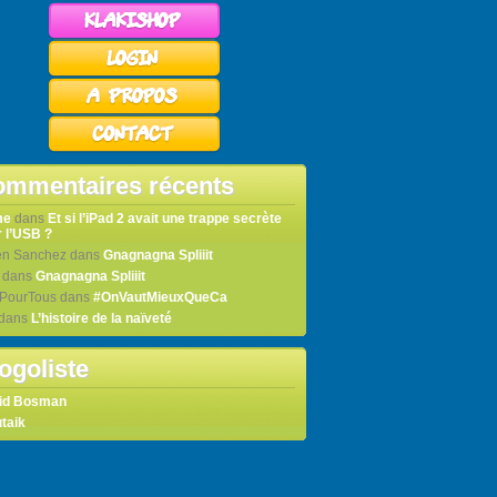
mmentaires récents
me
dans
Et si l’iPad 2 avait une trappe secrète
 l’USB ?
en Sanchez
dans
Gnagnagna Spliiit
dans
Gnagnagna Spliiit
tPourTous
dans
#OnVautMieuxQueCa
dans
L’histoire de la naïveté
ogoliste
id Bosman
taik