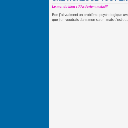
Le mot du blog : ??a devient maladif.
Bon j’ai vraiment un problème psychologique avec l
que j’en voudrais dans mon salon, mais c’est q