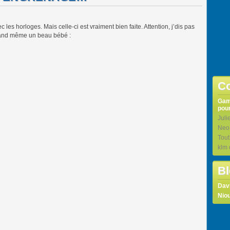
es horloges. Mais celle-ci est vraiment bien faite. Attention, j’dis pas
uand même un beau bébé :
Co
Ga
pour
Juli
Neo
Tou
klm
Bl
Dav
Niou