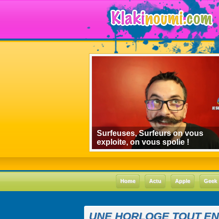
algorithmes de
Surfeuses, Surfeurs on vous
 le cas Youtube
exploite, on vous spolie !
Home
Actu
Apple
Geek
UNE HORLOGE TOUT E