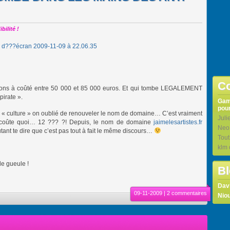
bilité !
Co
mations à coûté entre 50 000 et 85 000 euros. Et qui tombe LEGALEMENT
pirate ».
Ga
pour
 « culture » on oublié de renouveler le nom de domaine… C’est vraiment
Juli
 coûte quoi… 12 ??? ?! Depuis, le nom de domaine
jaimelesartistes.fr
Neo
 autant te dire que c’est pas tout à fait le même discours…
Tou
klm
e gueule !
Bl
Dav
09-11-2009 |
2 commentaires
Niou