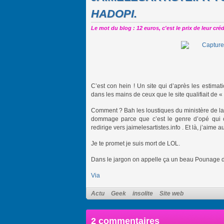
HADOPI.
Le mot du blog : 12 euros, c'est le prix de leur crédi
C’est con hein ! Un site qui d’après les esti
dans les mains de ceux que le site qualifiait de « 
Comment ? Bah les loustiques du ministère de la
dommage parce que c’est le genre d’opé qui
redirige vers jaimelesartistes.info . Et là, j’aime
Je te promet je suis mort de LOL.
Dans le jargon on appelle ça un beau Pounage d
Via
Actu
Geek
insolite
Site web
2 commentaires