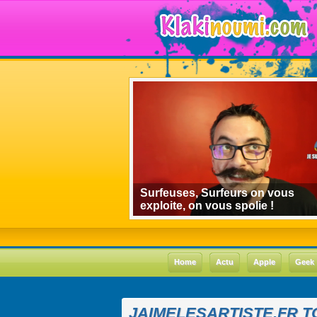
algorithmes de
Surfeuses, Surfeurs on vous
 le cas Youtube
exploite, on vous spolie !
Home
Actu
Apple
Geek
JAIMELESARTISTE.FR T