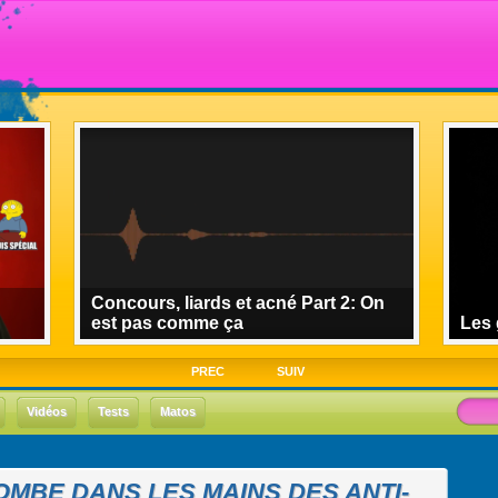
Concours, liards et acné Part 2: On
est pas comme ça
Les 
PREC
SUIV
Vidéos
Tests
Matos
OMBE DANS LES MAINS DES ANTI-