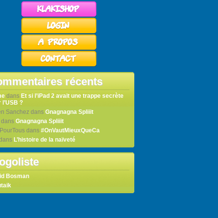
mmentaires récents
me
dans
Et si l’iPad 2 avait une trappe secrète
 l’USB ?
en Sanchez
dans
Gnagnagna Spliiit
dans
Gnagnagna Spliiit
tPourTous
dans
#OnVautMieuxQueCa
dans
L’histoire de la naïveté
ogoliste
id Bosman
taik