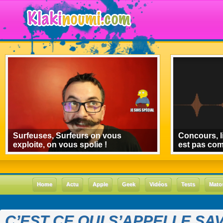
Surfeuses, Surfeurs on vous
Concours, l
exploite, on vous spolie !
est pas co
Home
Actu
Apple
Geek
Vidéos
Tests
Mato
C’EST CE QUI S’APPELLE SA