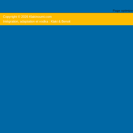
Page optimiz
Copyright © 2026 Klakinoumi.com
Intégration, adaptation et vodka : Klaki & Benoit