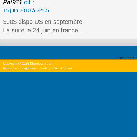
Pat971
dit :
15 juin 2010 à 22:05
300$ dispo US en septembre!
La suite le 24 juin en france…
Page optimiz
Copyright © 2026 Klakinoumi.com
Intégration, adaptation et vodka : Klaki & Benoit