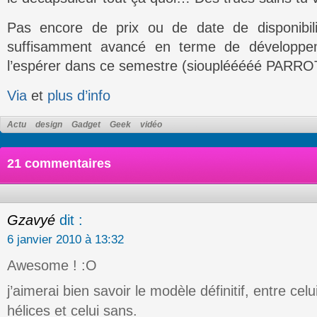
Pas encore de prix ou de date de disponibili
suffisamment avancé en terme de développe
l’espérer dans ce semestre (siouplééééé PARROT !
Via
et
plus d’info
Actu
design
Gadget
Geek
vidéo
21 commentaires
Gzavyé
dit :
6 janvier 2010 à 13:32
Awesome ! :O
j’aimerai bien savoir le modèle définitif, entre cel
hélices et celui sans.