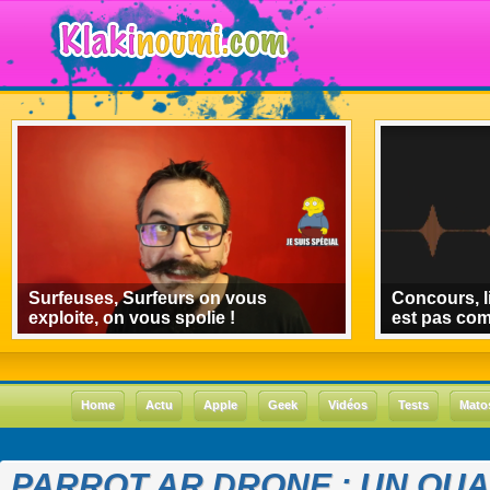
Surfeuses, Surfeurs on vous
Concours, l
exploite, on vous spolie !
est pas co
Home
Actu
Apple
Geek
Vidéos
Tests
Mato
PARROT AR.DRONE : UN QU