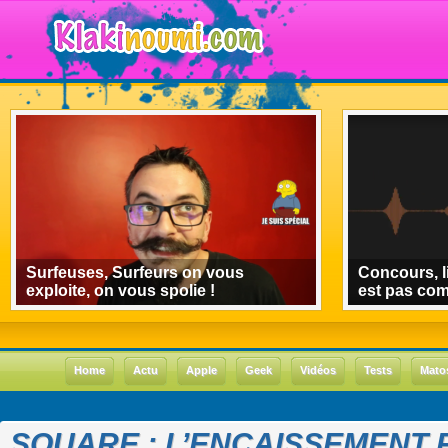
Surfeuses, Surfeurs on vous
Concours, l
exploite, on vous spolie !
est pas co
Home
Actu
Apple
Geek
Vidéos
Tests
Mato
SQUARE : L’ENCAISSEMENT 