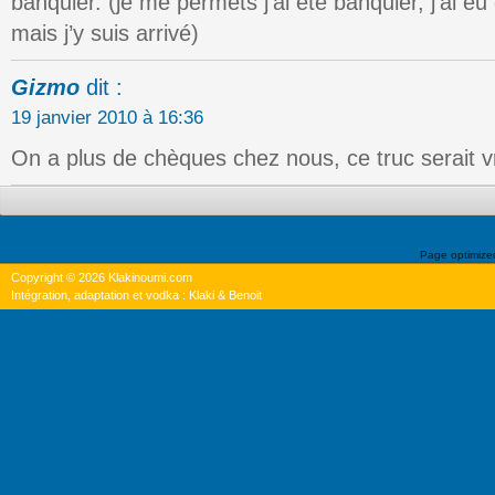
banquier. (je me permets j’ai été banquier, j’ai eu
mais j’y suis arrivé)
Gizmo
dit :
19 janvier 2010 à 16:36
On a plus de chèques chez nous, ce truc serait v
Page optimiz
Copyright © 2026 Klakinoumi.com
Intégration, adaptation et vodka : Klaki & Benoit