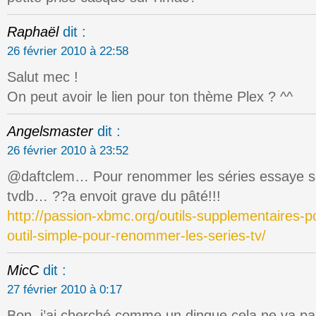
Raphaël
dit :
26 février 2010 à 22:58
Salut mec !
On peut avoir le lien pour ton thème Plex ? ^^
Angelsmaster
dit :
26 février 2010 à 23:52
@daftclem… Pour renommer les séries essaye se
tvdb… ??a envoit grave du pâté!!!
http://passion-xbmc.org/outils-supplementaires
outil-simple-pour-renommer-les-series-tv/
MicC
dit :
27 février 2010 à 0:17
Bon, j’ai cherché comme un dingue cela ne va p