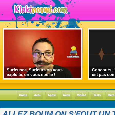
Surfeuses, Surfeurs on vous
Concours, l
exploite, on vous spolie !
est pas co
Home
Actu
Apple
Geek
Vidéos
Tests
Mato
ALLEZ BOUM ON S’FOUT UN 