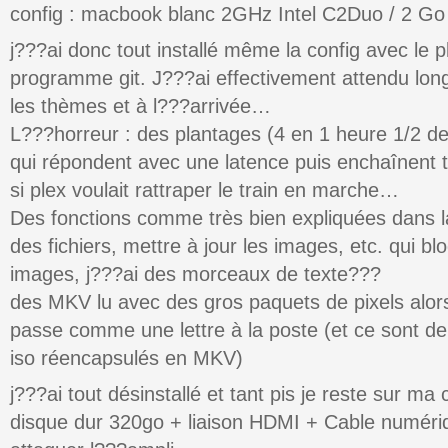
config : macbook blanc 2GHz Intel C2Duo / 2
j???ai donc tout installé même la config avec le p
programme git. J???ai effectivement attendu long
les thèmes et à l???arrivée…
L???horreur : des plantages (4 en 1 heure 1/2 
qui répondent avec une latence puis enchaînent 
si plex voulait rattraper le train en marche…
Des fonctions comme très bien expliquées dans l
des fichiers, mettre à jour les images, etc. qui bl
images, j???ai des morceaux de texte???
des MKV lu avec des gros paquets de pixels alo
passe comme une lettre à la poste (et ce sont de
iso réencapsulés en MKV)
j???ai tout désinstallé et tant pis je reste sur m
disque dur 320go + liaison HDMI + Cable numéri