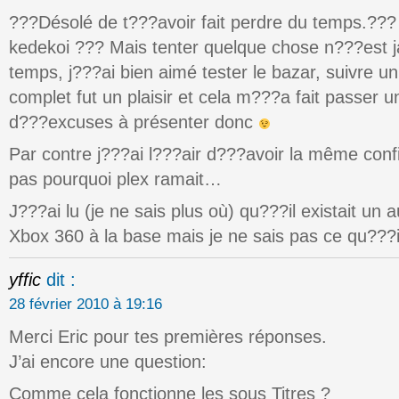
???Désolé de t???avoir fait perdre du temps.???
kedekoi ??? Mais tenter quelque chose n???est 
temps, j???ai bien aimé tester le bazar, suivre un t
complet fut un plaisir et cela m???a fait passer 
d???excuses à présenter donc
Par contre j???ai l???air d???avoir la même con
pas pourquoi plex ramait…
J???ai lu (je ne sais plus où) qu???il existait un 
Xbox 360 à la base mais je ne sais pas ce qu???
yffic
dit :
28 février 2010 à 19:16
Merci Eric pour tes premières réponses.
J’ai encore une question:
Comme cela fonctionne les sous Titres ?