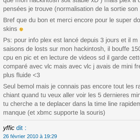
que mon hackintosh soit stable xD ) mais plex a 
pensées je trouve (normalisation de la sortie s
Bref que du bon et merci encore pour le super dos
skins
Ps: pour info plex est lancé depuis 3 jours et il m
saisons de losts sur mon hackintosh, il bouffe 1
cpu en pic et en lecture de videos sd il garde ce
comparé avec vlc mais avec vlc j avais de mini f
plus fluide <3
Seul bemol mais je connais pas encore tout les ra
chiant quand tu veux aller voir les 5 dernieres m
tu cherche a te deplacer dans la time line rapidem
manque (et xbmc supporte la souris)
yffic
dit :
26 février 2010 à 19:29