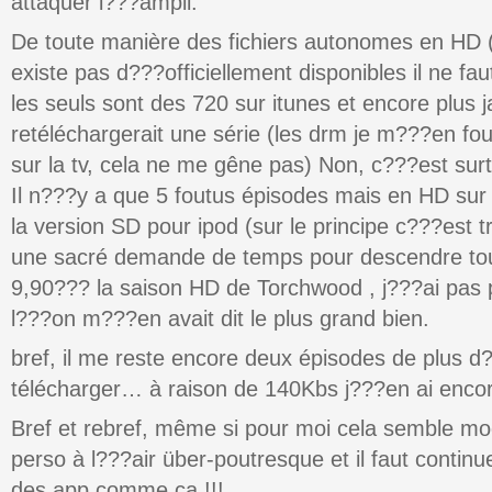
attaquer l???ampli.
De toute manière des fichiers autonomes en HD 
existe pas d???officiellement disponibles il ne faut
les seuls sont des 720 sur itunes et encore plus 
retéléchargerait une série (les drm je m???en fou
sur la tv, cela ne me gêne pas) Non, c???est sur
Il n???y a que 5 foutus épisodes mais en HD sur i
la version SD pour ipod (sur le principe c???est tr
une sacré demande de temps pour descendre tou
9,90??? la saison HD de Torchwood , j???ai pas p
l???on m???en avait dit le plus grand bien.
bref, il me reste encore deux épisodes de plus d
télécharger… à raison de 140Kbs j???en ai enco
Bref et rebref, même si pour moi cela semble mo
perso à l???air über-poutresque et il faut continu
des app comme ça !!!