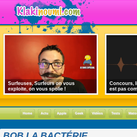
Surfeuses, Surfeurs on vous
Concours, l
exploite, on vous spolie !
est pas co
Home
Actu
Apple
Geek
Vidéos
Tests
Mato
BOB LA BACTÉRIE.