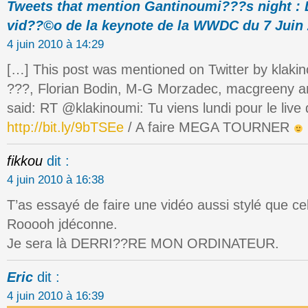
Tweets that mention Gantinoumi???s night : L
vid??©o de la keynote de la WWDC du 7 Juin 
4 juin 2010 à 14:29
[…] This post was mentioned on Twitter by klakin
???, Florian Bodin, M-G Morzadec, macgreeny a
said: RT @klakinoumi: Tu viens lundi pour le live
http://bit.ly/9bTSEe
/ A faire MEGA TOURNER
fikkou
dit :
4 juin 2010 à 16:38
T’as essayé de faire une vidéo aussi stylé que cel
Rooooh jdéconne.
Je sera là DERRI??RE MON ORDINATEUR.
Eric
dit :
4 juin 2010 à 16:39