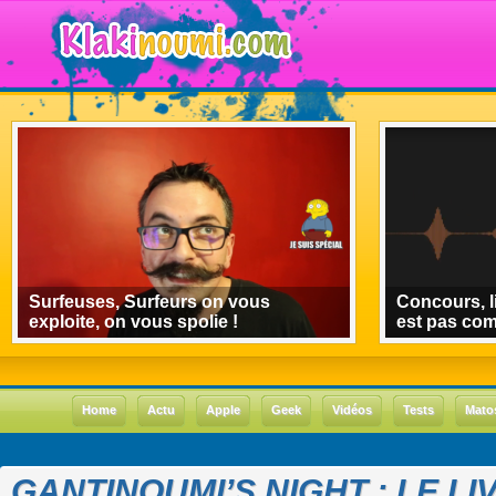
Surfeuses, Surfeurs on vous
Concours, l
exploite, on vous spolie !
est pas co
Home
Actu
Apple
Geek
Vidéos
Tests
Mato
GANTINOUMI’S NIGHT : LE LI