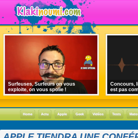
Surfeuses, Surfeurs on vous
Concours, l
exploite, on vous spolie !
est pas co
Home
Actu
Apple
Geek
Vidéos
Tests
Mato
APPLE TIENDRA UNE CONFÉ