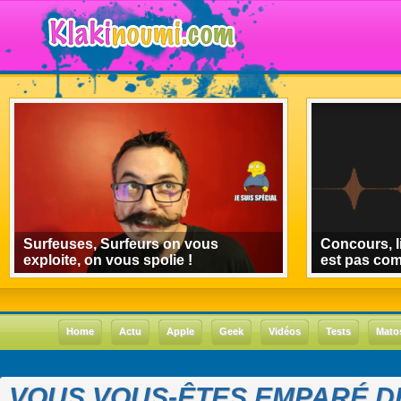
Surfeuses, Surfeurs on vous
Concours, l
exploite, on vous spolie !
est pas co
Home
Actu
Apple
Geek
Vidéos
Tests
Mato
VOUS VOUS-ÊTES EMPARÉ D