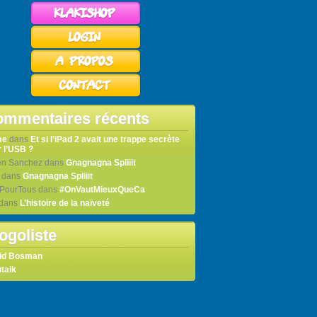
mmentaires récents
me
dans
Et si l’iPad 2 avait une trappe secrète
 l’USB ?
en Sanchez
dans
Gnagnagna Spliiit
dans
Gnagnagna Spliiit
tPourTous
dans
#OnVautMieuxQueCa
dans
L’histoire de la naïveté
ogoliste
id Bosman
taik