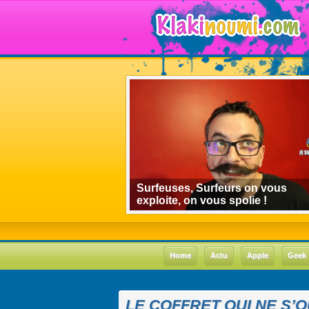
algorithmes de
Surfeuses, Surfeurs on vous
 le cas Youtube
exploite, on vous spolie !
Home
Actu
Apple
Geek
LE COFFRET QUI NE S’O