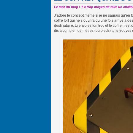
Le mot du blog : Y a trop moyen de faire un challe
J’adore le concept même si je ne saurais qu’en fo
coffre fort qui ne s’ouvrira qu’une fois arrivé à d
destinataire, tu envoies ton truc et le coffre n’es
dis à combien de mètres (ou pieds) tu te trouves de