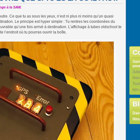
nge à la SAW.
utre. Ce que tu as sous les yeux, n’est ni plus ni moins qu’un quasi
estination. Le principe est hyper simple : Tu rentres les coordonées du
t ouvrable qu’une fois arrivé à destination. L’affichage à tubes oldschool te
 l’endroit où tu pourras ouvrir la boîte.
Co
Ga
pour
Juli
Neo
Tou
klm
Bl
Dav
Niou