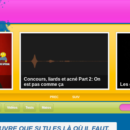
Concours, liards et acné Part 2: On
est pas comme ça
Les 
PREC
SUIV
Vidéos
Tests
Matos
UVRE QUE SI TU ES LÀ OÙ IL FAUT.