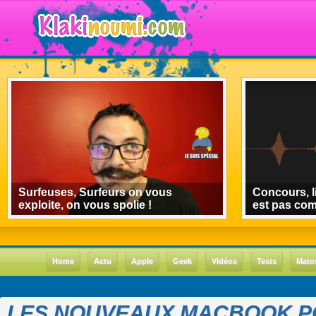
Surfeuses, Surfeurs on vous
Concours, l
exploite, on vous spolie !
est pas co
Home
Actu
Apple
Geek
Vidéos
Tests
Mato
LES NOUVEAUX MACBOOK P