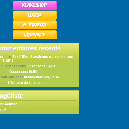
mmentaires récents
me
dans
Et si l’iPad 2 avait une trappe secrète
 l’USB ?
en Sanchez
dans
Gnagnagna Spliiit
dans
Gnagnagna Spliiit
tPourTous
dans
#OnVautMieuxQueCa
dans
L’histoire de la naïveté
ogoliste
id Bosman
taik