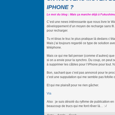
IPHONE ?
Le mot du blog : Mais ça marche déjà à Fukushima
C’est une news intéressante que nous livre le Wall 
développement d’un moyen de recharge sans fil.
pour recharger.
Tu m’diras le truc le plus pratique là dedans c’ét
Mais j’ai toujours regardé ce type de solution ave
téléphone.
Mais ce qui me fait penser (comme d’autres) que
si on a envie pour la synchro. Du coup, on peut s
à supprimer les câbles pour l’iPhone pour tout. N
Bon, sachant que c’est pas annoncé pour le proch
c’est une supputation qui me semble pas fofolle d
Et qui me plairaît pour ne rien gâcher.
Via
Also : je suis désolé du rythme de publication e
beaucoup de trucs qui me font rêver là… :-/