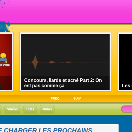
Concours, liards et acné Part 2: On
est pas comme ça
Les 
PREC
SUIV
Vidéos
Tests
Matos
E CHARGER LES PROCHAINS