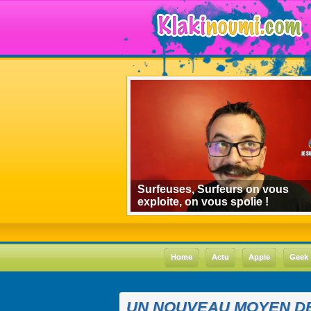
algorithmes de
Surfeuses, Surfeurs on vous
 le cas Youtube
exploite, on vous spolie !
Home
Actu
Apple
Geek
UN NOUVEAU MOYEN D