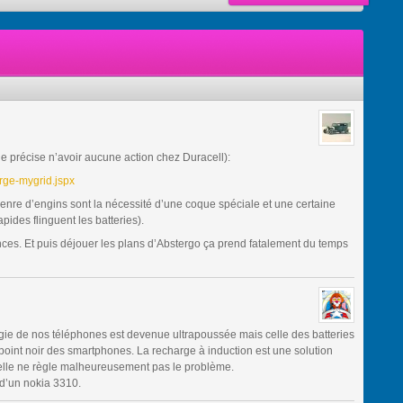
(je précise n’avoir aucune action chez Duracell):
arge-mygrid.jspx
 genre d’engins sont la nécessité d’une coque spéciale et une certaine
ides flinguent les batteries).
ances. Et puis déjouer les plans d’Abstergo ça prend fatalement du temps
logie de nos téléphones est devenue ultrapoussée mais celle des batteries
os point noir des smartphones. La recharge à induction est une solution
elle ne règle malheureusement pas le problème.
d’un nokia 3310.