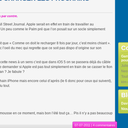
 par contre.
Street Journal. Apple serait en effet en train de travailler au
 Un peu comme le Palm pré que l’on posait sur un socle simplement
ait que « Comme on doit le recharger 8 fois par jour, c’est moins chiant ».
Co
c l’oeil du mec qui regrette que ce soit pas dispo d’origine sur son
Ga
pour
 cette news à un sens c’est que dans iOS 5 on se passera déjà du câble
Juli
e demander si Apple est pas tout simplement en train de se casser le fion
Neo
an ? Je fabule ?
Tou
ain iPhone mais encore celui d’après (le 6 donc pour ceux qui suivent),
klm
u tout.
Bl
Dav
Niou
n mousse en ce moment, mais bon l’été tout ça… Pis il n’y a pas beaucoup
07-07-2011 |
4 commentaires