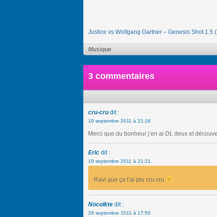
Justice vs Wolfgang Gartner – Genesis Shot 1
Musique
3 commentaires
cru-cru
dit :
19 septembre 2011 à 21:18
Merci que du bonheur j’en ai DL deux et découvert 
Eric
dit :
19 septembre 2011 à 21:21
Ravi que ça t’ai plu cru-cru
Nocolkte
dit :
29 septembre 2011 à 17:50