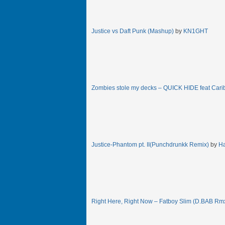
Justice vs Daft Punk (Mashup)
by
KN1GHT
Zombies stole my decks – QUICK HIDE feat Car
Justice-Phantom pt. II(Punchdrunkk Remix)
by
Ha
Right Here, Right Now – Fatboy Slim (D.BAB Rm