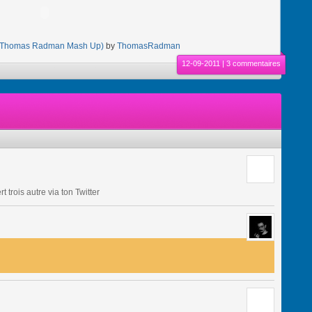
.5 (Thomas Radman Mash Up)
by
ThomasRadman
12-09-2011 |
3 commentaires
trois autre via ton Twitter