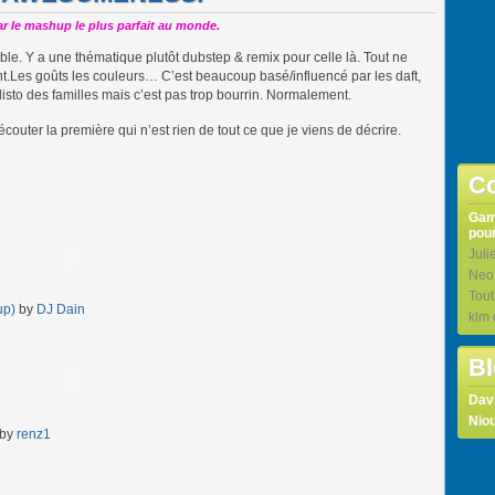
ar le mashup le plus parfait au monde.
mble. Y a une thématique plutôt dubstep & remix pour celle là. Tout ne
ent.Les goûts les couleurs… C’est beaucoup basé/influencé par les daft,
disto des familles mais c’est pas trop bourrin. Normalement.
écouter la première qui n’est rien de tout ce que je viens de décrire.
Co
Ga
pour
Juli
Neo
Tou
up)
by
DJ Dain
klm
Bl
Dav
Niou
by
renz1