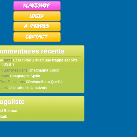
mmentaires récents
me
dans
Et si l’iPad 2 avait une trappe secrète
 l’USB ?
en Sanchez
dans
Gnagnagna Spliiit
dans
Gnagnagna Spliiit
tPourTous
dans
#OnVautMieuxQueCa
dans
L’histoire de la naïveté
ogoliste
id Bosman
taik