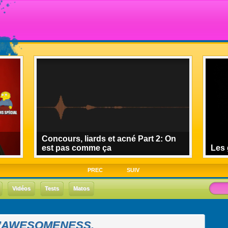
Concours, liards et acné Part 2: On
est pas comme ça
Les 
PREC
SUIV
Vidéos
Tests
Matos
L’AWESOMENESS.