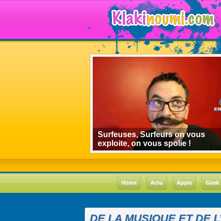
algorithmes de
Surfeuses, Surfeurs on vous
 le cas Youtube
exploite, on vous spolie !
Home
Actu
Apple
Geek
DE LA MUSIQUE ET DE 