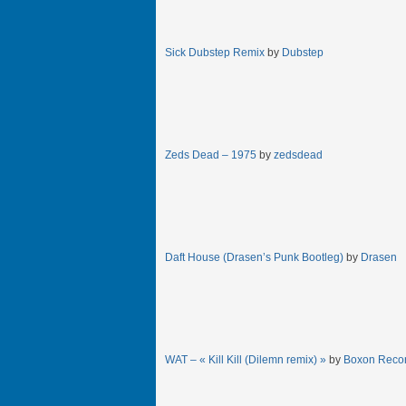
Sick Dubstep Remix
by
Dubstep
Zeds Dead – 1975
by
zedsdead
Daft House (Drasen’s Punk Bootleg)
by
Drasen
WAT – « Kill Kill (Dilemn remix) »
by
Boxon Reco