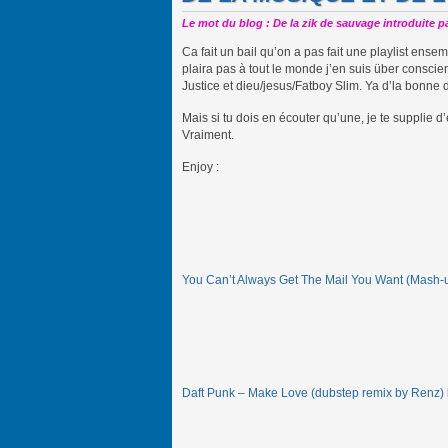
Le mot du blog : De la zik de sauvage introduite p
Ca fait un bail qu’on a pas fait une playlist ense
plaira pas à tout le monde j’en suis über consci
Justice et dieu/jesus/Fatboy Slim. Ya d’la bonne 
Mais si tu dois en écouter qu’une, je te supplie d’
Vraiment.
Enjoy :
You Can’t Always Get The Mail You Want (Mash-
Daft Punk – Make Love (dubstep remix by Renz)