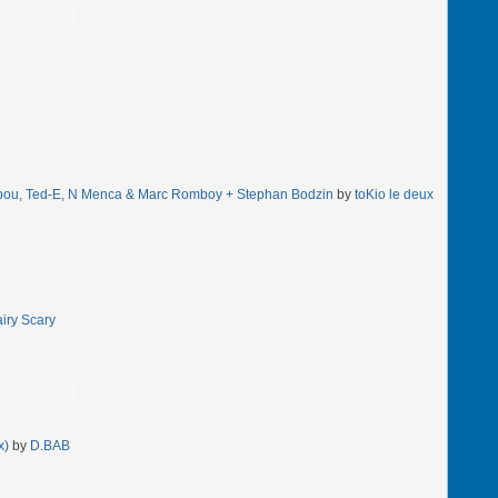
ibou, Ted-E, N Menca & Marc Romboy + Stephan Bodzin
by
toKio le deux
iry Scary
x)
by
D.BAB