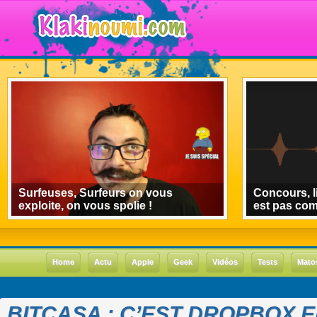
Surfeuses, Surfeurs on vous
Concours, l
exploite, on vous spolie !
est pas co
Home
Actu
Apple
Geek
Vidéos
Tests
Mato
BITCASA : C’EST DROPBOX 