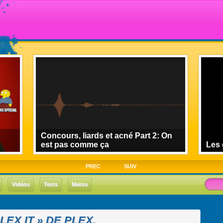
Concours, liards et acné Part 2: On
est pas comme ça
Les 
PREC
SUIV
Vidéos
Tests
Matos
EX IT » DE PLEX.