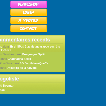
mmentaires récents
me
dans
Et si l’iPad 2 avait une trappe secrète
 l’USB ?
en Sanchez
dans
Gnagnagna Spliiit
dans
Gnagnagna Spliiit
tPourTous
dans
#OnVautMieuxQueCa
dans
L’histoire de la naïveté
ogoliste
id Bosman
taik