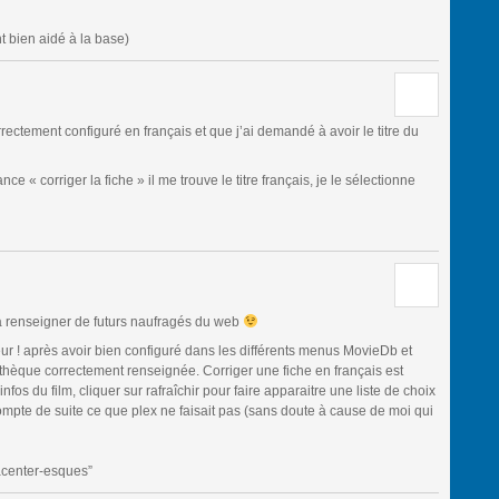
nt bien aidé à la base)
rectement configuré en français et que j’ai demandé à avoir le titre du
nce « corriger la fiche » il me trouve le titre français, je le sélectionne
ra renseigner de futurs naufragés du web
r ! après avoir bien configuré dans les différents menus MovieDb et
othèque correctement renseignée. Corriger une fiche en français est
r infos du film, cliquer sur rafraîchir pour faire apparaitre une liste de choix
n compte de suite ce que plex ne faisait pas (sans doute à cause de moi qui
acenter-esques”