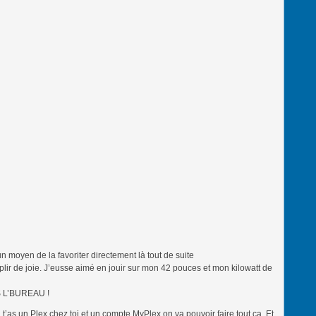
un moyen de la favoriter directement là tout de suite
plir de joie. J’eusse aimé en jouir sur mon 42 pouces et mon kilowatt de
 L’BUREAU !
 t’as un Plex chez toi et un compte MyPlex on va pouvoir faire tout ça. Et