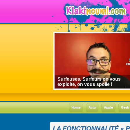
algorithmes de
Surfeuses, Surfeurs on vous
 le cas Youtube
exploite, on vous spolie !
Home
Actu
Apple
Geek
LA FONCTIONNALITÉ « PL