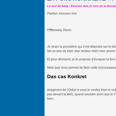
Le mot du blog : Excusez moi, je sors de la douche
Pardon, excusez moi.
Pffffeeeew. Ahem.
Je virais la poussière qui s’est déposée sur le b
fait un peu de bien cher lecteur chéri mon amou
Et pour démarrer, je te propose d’évoquer la fonct
Mais que nous permet de faire cette incroyaaaaaa
Das cas Konkret
Imaginons tel l’Oréal si vous le voulez bien le sc
pas devant ta télé), quand soudain alors que tu 
bien :