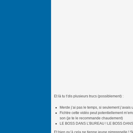
Et là tu t’dis plusieurs trucs (possiblement) :
Merde j’ai pas le temps, si seulement j’avais 
Fichtre cette vidéo peut potentiellement m’em
son (je te le recommande chaudement)
LE BOSS DANS L’BUREAU ! LE BOSS DANS
Et bien qu’à cela ne tienne jeune pimprenelle ! Si