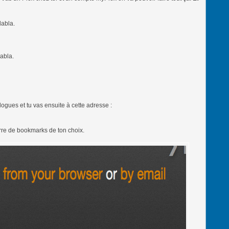
labla.
labla.
 logues et tu vas ensuite à cette adresse :
arre de bookmarks de ton choix.