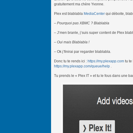
gratuitement ma chère Yvonne.
Plex est blablabla
MediaCenter
qui déboite, blab
– Pourquoi pas XBMC ? Blablabla
– J’men branle, j’suis super content de Plex blab
– Oui mais Blablabla !
– Ok j’finirai par regarder blablabla.
Donc tu te rends ici :
https://my.plexapp.com
tu te
https://my.plexapp.com/queue/help
.
Tu prends le « Plex IT » et tu le fous dans une b