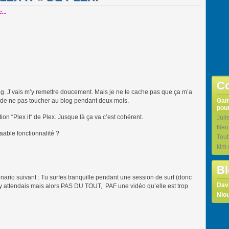
...
Co
log. J’vais m’y remettre doucement. Mais je ne te cache pas que ça m’a
r de ne pas toucher au blog pendant deux mois.
Ga
pour
ion “Plex it“ de Plex. Jusque là ça va c’est cohérent.
Juli
Neo
able fonctionnalité ?
Tou
klm
Bl
énario suivant : Tu surfes tranquille pendant une session de surf (donc
Dav
t’y attendais mais alors PAS DU TOUT, PAF une vidéo qu’elle est trop
Niou