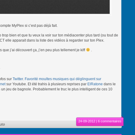
compte MyPlex si c’est pas déjà fait.
trop bien et que tu veux la voir sur ton médiacenter plus tard (ou tout de
ECT elle apparait dans la liste des vidéos à regarder sur ton Plex.
ue j’ai découvert ça, j’en peu plus tellement je kiff
.
?
nfos sur
Twitter
.
Favorité moultes musiques qui déglinguent sur
rnet
sur Youtube. Et été trahis à plusieurs reprises par
ElRatone
dans le
 jeu de bagnole. Probablement le truc le plus intelligent de ces 10
24-09-2012 |
6 commentaires
uto