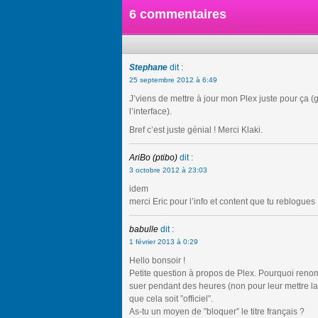
6 commentaires
Stephane
dit :
25 septembre 2012 à 6:49
J’viens de mettre à jour mon Plex juste pour ça (g
l’interface).
Bref c’est juste génial ! Merci Klaki.
AriBo (ptibo)
dit :
3 octobre 2012 à 23:03
idem
merci Eric pour l’info et content que tu reblogues
babulle
dit :
1 février 2013 à 0:29
Hello bonsoir !
Petite question à propos de Plex. Pourquoi renomme
suer pendant des heures (non pour leur mettre la fi
que cela soit ”officiel”.
As-tu un moyen de ”bloquer” le titre français ?