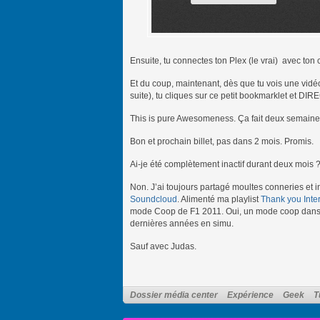
Ensuite, tu connectes ton Plex (le vrai) avec ton 
Et du coup, maintenant, dès que tu vois une vidéo 
suite), tu cliques sur ce petit bookmarklet et DIR
This is pure Awesomeness. Ça fait deux semaines q
Bon et prochain billet, pas dans 2 mois. Promis.
Ai-je été complètement inactif durant deux mois 
Non. J’ai toujours partagé moultes conneries et i
Soundcloud
. Alimenté ma playlist
Thank you Inte
mode Coop de F1 2011. Oui, un mode coop dans un
dernières années en simu.
Sauf avec Judas.
Dossier média center
Expérience
Geek
T