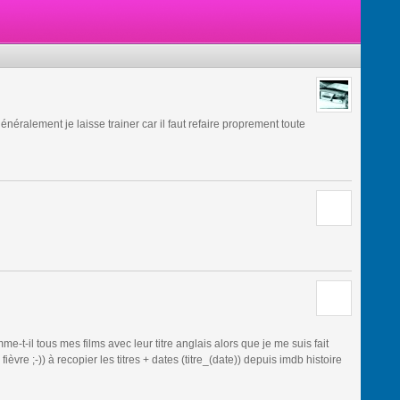
énéralement je laisse trainer car il faut refaire proprement toute
-t-il tous mes films avec leur titre anglais alors que je me suis fait
èvre ;-)) à recopier les titres + dates (titre_(date)) depuis imdb histoire