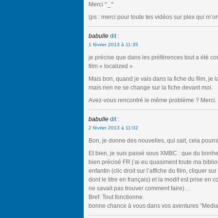
Merci ^_^
(ps : merci pour toute tes vidéos sur plex qui m’o
babulle
dit :
1 février 2013 à 11:35
je précise que dans les préférences tout a été cor
film « localized »
Mais bon, quand je vais dans la fiche du film, je la
mais rien ne se change sur la fiche devant moi.
Avez-vous rencontré le même problème ? Merci.
babulle
dit :
2 février 2013 à 11:02
Bon, je donne des nouvelles, qui sait, cela pour
Et bien, je suis passé sous XMBC : que du bonheu
bien précisé FR j’ai eu quasiment toute ma bibli
enfantin (clic droit sur l’affiche du film, cliquer su
dont le titre en français) et la modif est prise e
ne savait pas trouver comment faire)…
Bref. Tout fonctionne.
bonne chance à vous dans vos aventures ”Medi