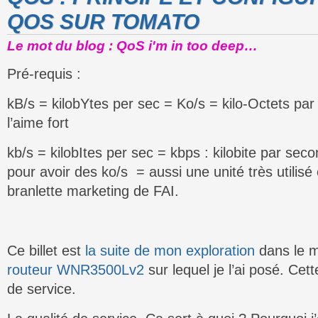
QOS SUR TOMATO
Le mot du blog : QoS i'm in too deep…
Pré-requis :
kB/s = kilobYtes per sec = Ko/s = kilo-Octets pa
l’aime fort
kb/s = kilobItes per sec = kbps : kilobite par seco
pour avoir des ko/s = aussi une unité très utilis
branlette marketing de FAI.
Ce billet est
la suite de mon exploration
dans le 
routeur WNR3500Lv2
sur lequel je l’ai posé. Cett
de service.