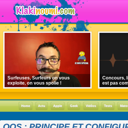
Surfeuses, Surfeurs on vous
Concours, l
exploite, on vous spolie !
est pas co
Home
Actu
Apple
Geek
Vidéos
Tests
Mato
QOS : PRINCIPE ET CONFIGU