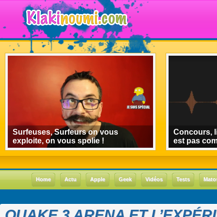
Surfeuses, Surfeurs on vous
Concours, l
exploite, on vous spolie !
est pas co
Home
Actu
Apple
Geek
Vidéos
Tests
Mato
QUAKE 3 ARENA ET L’EXPÉR