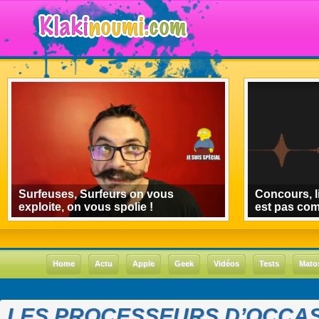
Surfeuses, Surfeurs on vous
Concours, l
exploite, on vous spolie !
est pas co
Home
Actu
Apple
Geek
Vidéos
Tests
Mato
LES PROCESSEURS D’OCCAS