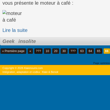
vous présente le moteur à café :
Lire la suite
Geek
insolite
« Première page
«
???
10
20
30
???
63
64
65
66
Page optimiz
Copyright © 2026 Klakinoumi.com
Intégration, adaptation et vodka : Klaki & Benoit