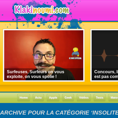
Surfeuses, Surfeurs on vous
Concours, l
exploite, on vous spolie !
est pas co
Home
Actu
Apple
Geek
Vidéos
Tests
Mato
ARCHIVE POUR LA CATÉGORIE ‘INSOLITE