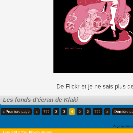
De Flickr et je ne sais plus de
Les fonds d'écran de Klaki
« Première page
«
???
2
3
4
5
6
???
»
Dernière p
Page optimiz
Copyright © 2026 Klakinoumi.com