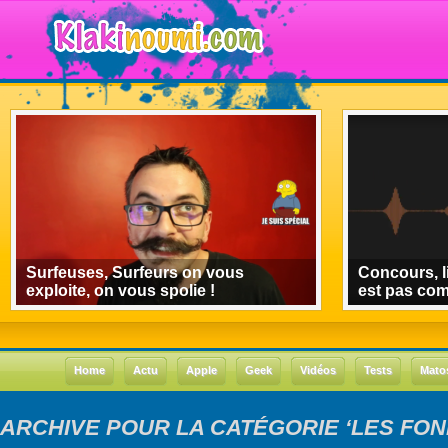
Surfeuses, Surfeurs on vous
Concours, l
exploite, on vous spolie !
est pas co
Home
Actu
Apple
Geek
Vidéos
Tests
Mato
ARCHIVE POUR LA CATÉGORIE ‘LES FO