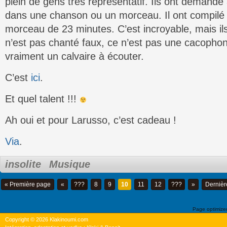
plein de gens très représentatif. Ils ont demandé 
dans une chanson ou un morceau. Il ont compilé t
morceau de 23 minutes. C’est incroyable, mais il
n’est pas chanté faux, ce n’est pas une cacopho
vraiment un calvaire à écouter.
C’est
ici
.
Et quel talent !!!
Ah oui et pour Larusso, c’est cadeau !
Via
.
insolite
Musique
« Première page
«
???
8
9
10
11
12
???
»
Dernièr
Page optimiz
Copyright © 2026 Klakinoumi.com