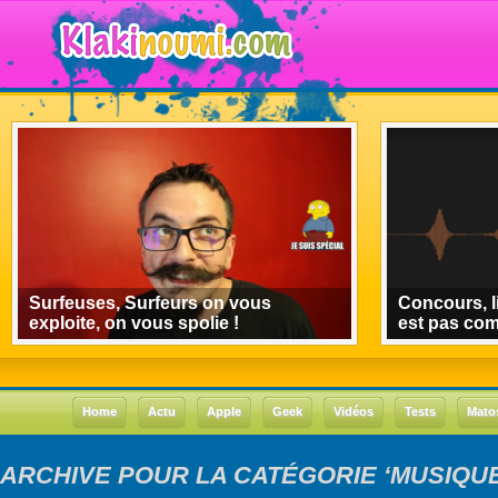
Surfeuses, Surfeurs on vous
Concours, l
exploite, on vous spolie !
est pas co
Home
Actu
Apple
Geek
Vidéos
Tests
Mato
ARCHIVE POUR LA CATÉGORIE ‘MUSIQUE