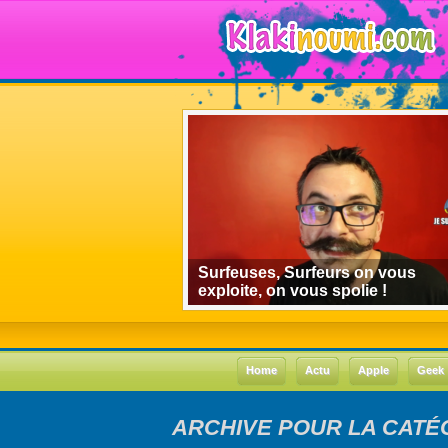
algorithmes de
Surfeuses, Surfeurs on vous
 le cas Youtube
exploite, on vous spolie !
Home
Actu
Apple
Geek
ARCHIVE POUR LA CATÉG