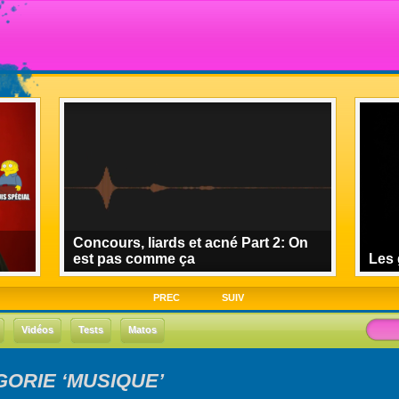
Concours, liards et acné Part 2: On
est pas comme ça
Les 
PREC
SUIV
Vidéos
Tests
Matos
ORIE ‘MUSIQUE’