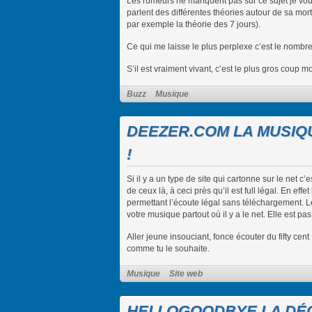
Les rumeurs ne manquent pas sur ce sujet je vous
parlent des différentes théories autour de sa mo
par exemple la théorie des 7 jours).
Ce qui me laisse le plus perplexe c’est le nombre 
S’il est vraiment vivant, c’est le plus gros coup 
Buzz
Musique
DEEZER.COM LA MUSIQ
!
Si il y a un type de site qui cartonne sur le net 
de ceux là, à ceci près qu’il est full légal. En e
permettant l’écoute légal sans téléchargement. Le
votre musique partout où il y a le net. Elle est pas
Aller jeune insouciant, fonce écouter du fifty cen
comme tu le souhaite.
Musique
Site web
HELLOGOODBYE LA DÉC