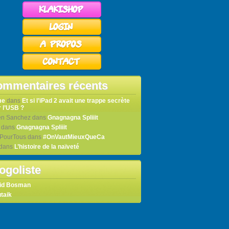
mmentaires récents
me
dans
Et si l’iPad 2 avait une trappe secrète
 l’USB ?
en Sanchez
dans
Gnagnagna Spliiit
dans
Gnagnagna Spliiit
tPourTous
dans
#OnVautMieuxQueCa
dans
L’histoire de la naïveté
ogoliste
id Bosman
taik