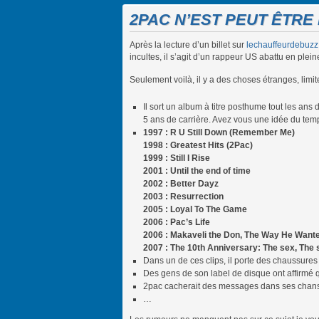
2PAC N’EST PEUT ÊTRE 
Après la lecture d’un billet sur
lechauffeurdebuzz
incultes, il s’agit d’un rappeur US abattu en ple
Seulement voilà, il y a des choses étranges, limit
Il sort un album à titre posthume tout les ans 
5 ans de carrière. Avez vous une idée du tem
1997 : R U Still Down (Remember Me)
1998 : Greatest Hits (2Pac)
1999 : Still I Rise
2001 : Until the end of time
2002 : Better Dayz
2003 : Resurrection
2005 : Loyal To The Game
2006 : Pac’s Life
2006 : Makaveli the Don, The Way He Wanted It,
2007 : The 10th Anniversary: The sex, The 
Dans un de ces clips, il porte des chaussures
Des gens de son label de disque ont affirmé q
2pac cacherait des messages dans ses chanson
…