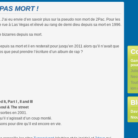
PAS MORT !
. J’ai eu envie d’en savoir plus sur la pseudo non mort de 2Pac. Pour les
ine rue à Las Vegas et élevé au rang de demi dieu depuis sa mort en 1996.
e bizarres depuis sa mort.
depuis sa mort et il en resterait pour jusqu’en 2011 alors qu’il n’avait que
Co
ps que peut prendre l’écriture d’un album de rap ?
Ga
pour
Juli
Neo
Tou
klm
Bl
 Part I , II and III
soul & The street
Dav
 sorties en 2001.
Niou
u’il s’agissait d’un coup monté.
s pour dire qu’il est encore en vie.