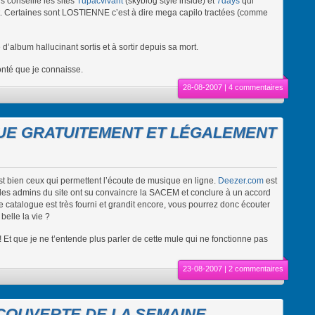
 conseille les sites
Tupacvivant
(skyblog style inside) et
7days
qui
rt. Certaines sont LOSTIENNE c’est à dire mega capilo tractées (comme
d’album hallucinant sortis et à sortir depuis sa mort.
monté que je connaisse.
28-08-2007 |
4 commentaires
UE GRATUITEMENT ET LÉGALEMENT
c’est bien ceux qui permettent l’écoute de musique en ligne.
Deezer.com
est
ffet les admins du site ont su convaincre la SACEM et conclure à un accord
 catalogue est très fourni et grandit encore, vous pourrez donc écouter
 belle la vie ?
t ! Et que je ne t’entende plus parler de cette mule qui ne fonctionne pas
23-08-2007 |
2 commentaires
OUVERTE DE LA SEMAINE