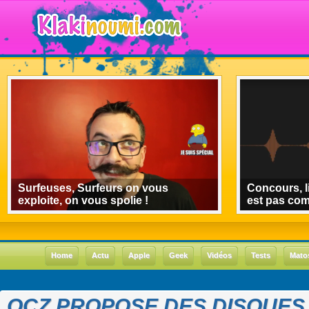
Surfeuses, Surfeurs on vous
Concours, l
exploite, on vous spolie !
est pas co
Home
Actu
Apple
Geek
Vidéos
Tests
Mato
OCZ PROPOSE DES DISQUES