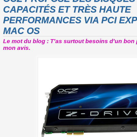
CAPACITÉS ET TRÈS HAUTE
PERFORMANCES VIA PCI EX
MAC OS
Le mot du blog : T'as surtout besoins d'un bon 
mon avis.