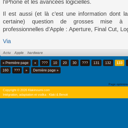
l’iPhone et les avancées logicielles.
Il est aussi (et là c’est une information dont 
certaine) question de grosses mise à j
professionnelles d’Apple : Aperture, Final Cut, Lo
Via
Actu
Apple
hardware
« Première page
«
???
10
20
30
???
131
132
133
160
???
»
Dernière page »
Page optimiz
Copyright © 2026 Klakinoumi.com
Intégration, adaptation et vodka : Klaki & Benoit