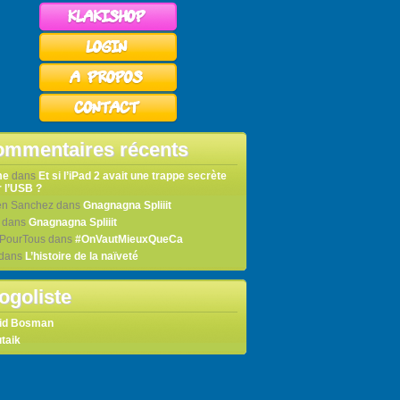
mmentaires récents
me
dans
Et si l’iPad 2 avait une trappe secrète
 l’USB ?
en Sanchez
dans
Gnagnagna Spliiit
dans
Gnagnagna Spliiit
tPourTous
dans
#OnVautMieuxQueCa
dans
L’histoire de la naïveté
ogoliste
id Bosman
taik