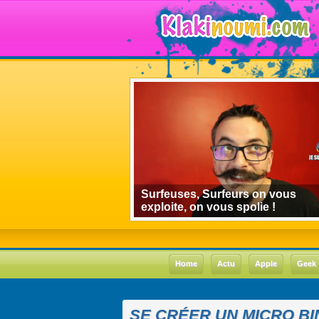
algorithmes de
Surfeuses, Surfeurs on vous
 le cas Youtube
exploite, on vous spolie !
Home
Actu
Apple
Geek
SE CRÉER UN MICRO B