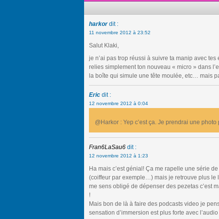
harkor
dit :
11 novembre 2012 à 23:52
Salut Klaki,
je n’ai pas trop réussi à suivre ta manip avec tes
relies simplement ton nouveau « micro » dans l’en
la boîte qui simule une tête moulée, etc… mais pa
Eric
dit :
12 novembre 2012 à 0:04
@Harkor : Yep c’est ça. Je prendrai une photo 
Fran6LaSau6
dit :
12 novembre 2012 à 1:23
Ha mais c’est génial! Ça me rapelle une série de 
(coiffeur par exemple…) mais je retrouve plus le li
me sens obligé de dépenser des pezetas c’est m
!
Mais bon de là à faire des podcasts video je pen
sensation d’immersion est plus forte avec l’audio 