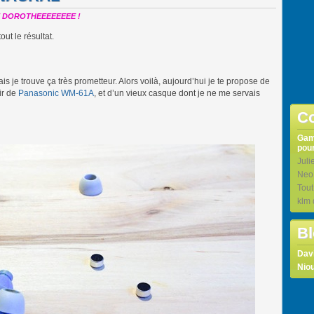
 ET DOROTHEEEEEEEE !
ut le résultat.
ais je trouve ça très prometteur. Alors voilà, aujourd’hui je te propose de
ir de
Panasonic WM-61A
, et d’un vieux casque dont je ne me servais
Co
Ga
pour
Juli
Neo
Tou
klm
Bl
Dav
Niou