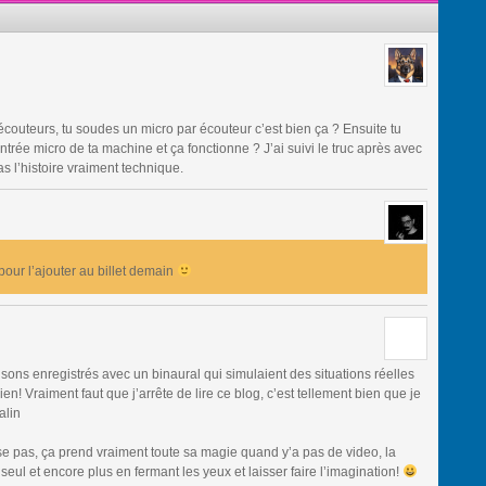
 écouteurs, tu soudes un micro par écouteur c’est bien ça ? Ensuite tu
trée micro de ta machine et ça fonctionne ? J’ai suivi le truc après avec
s l’histoire vraiment technique.
pour l’ajouter au billet demain
sons enregistrés avec un binaural qui simulaient des situations réelles
en! Vraiment faut que j’arrête de lire ce blog, c’est tellement bien que je
alin
se pas, ça prend vraiment toute sa magie quand y’a pas de video, la
seul et encore plus en fermant les yeux et laisser faire l’imagination!