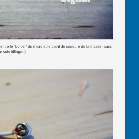
e entre le “boitier“ du micro et le point de soudure de la masse (aussi
 suis bilingue).