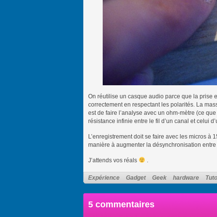
On réutilise un casque audio parce que la prise e
correctement en respectant les polarités. La ma
est de faire l’analyse avec un ohm-mètre (ce que 
résistance infinie entre le fil d’un canal et celui 
L’enregistrement doit se faire avec les micros à 
manière à augmenter la désynchronisation entre
J’attends vos réals
.
Expérience
Gadget
Geek
hardware
Tut
5 commentaires