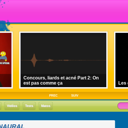
Concours, liards et acné Part 2: On
est pas comme ça
Les 
PREC
SUIV
Vidéos
Tests
Matos
INAURAL