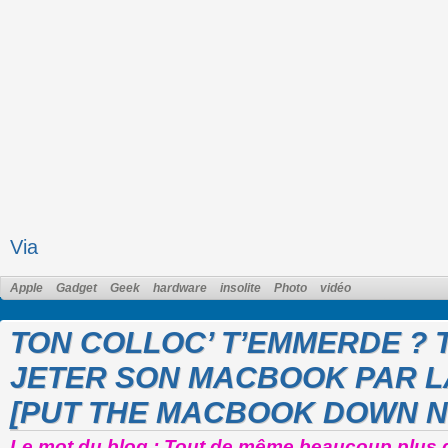
Via
Apple
Gadget
Geek
hardware
insolite
Photo
vidéo
TON COLLOC’ T’EMMERDE ? T
JETER SON MACBOOK PAR L
[PUT THE MACBOOK DOWN N
Le mot du blog : Tout de même beaucoup plus dif