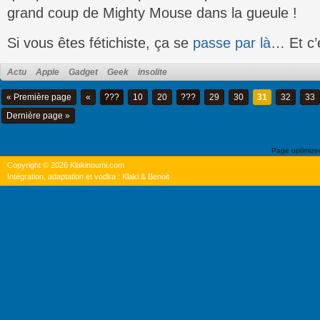
grand coup de Mighty Mouse dans la gueule !
Si vous êtes fétichiste, ça se
passe par là
… Et c’
Actu
Apple
Gadget
Geek
insolite
« Première page
«
???
10
20
???
29
30
31
32
33
Dernière page »
Page optimiz
Copyright © 2026 Klakinoumi.com
Intégration, adaptation et vodka : Klaki & Benoit