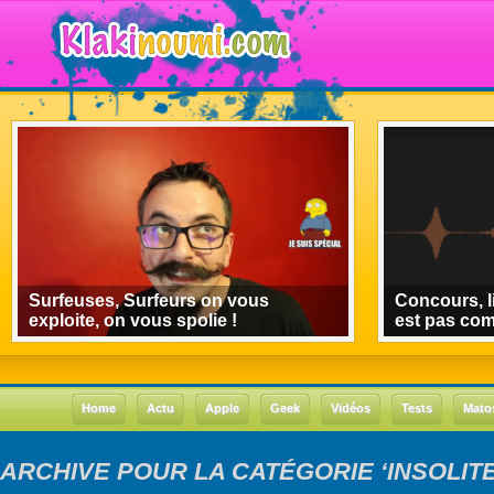
Surfeuses, Surfeurs on vous
Concours, l
exploite, on vous spolie !
est pas co
Home
Actu
Apple
Geek
Vidéos
Tests
Mato
ARCHIVE POUR LA CATÉGORIE ‘INSOLITE